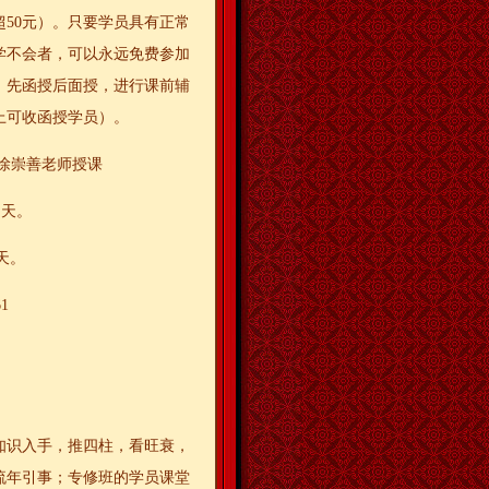
超50元）。只要学员具有正常
学不会者，可以永远免费参加
，先函授后面授，进行课前辅
上可收函授学员）。
徐崇善老师授课
 天。
天。
1
知识入手，推四柱，看旺衰，
流年引事；专修班的学员课堂