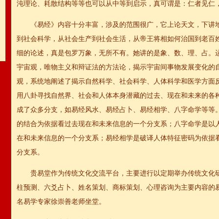
沌理论、耗散结构等等也可以从中等到启示，真可谓是：仁者见仁
《易经》内容十分丰富，涉及的范围很广，它上论天文，下讲
到社会科学，从社会生产到社会生活，从帝王将相如何治国到老百
细的论述，真是包罗万象，无所不有。她讲的是象、数、理、占。运
宇宙观，唯物主义和辩证法的方法论，揭示宇宙间事物发展变化的
观，系统地阐述了揭示自然科学、社会科学、人体科学和医学方面
用八卦寻找自然界、社会和人体本身潜藏的过去、现在和未来的各
成了众多分支，如易经风水、易经占卜、易经相学、八字命学等等
的结合为依据看过去现在和未来信息的一个分支系；八字命学是以
在和未来信息的一个分支系；易经相学是破译人体特征密码为依据
分支系。
贵易堂作为传统文化交流平台，主要进行以定期举办传统文化
柱预测、六爻占卜、姓名策划、商标策划、心理咨询为主要内容的
名易学专家徐崇善老师坐堂。