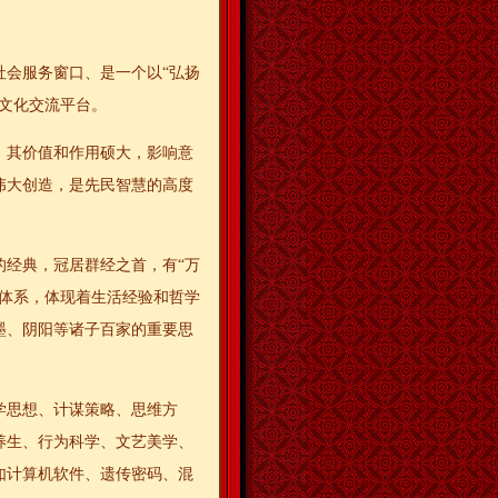
社会服务窗口、是一个以“弘扬
文化交流平台。
，其价值和作用硕大，影响意
伟大创造，是先民智慧的高度
的经典，冠居群经之首，有“万
整体系，体现着生活经验和哲学
墨、阴阳等诸子百家的重要思
学思想、计谋策略、思维方
养生、行为科学、文艺美学、
如计算机软件、遗传密码、混