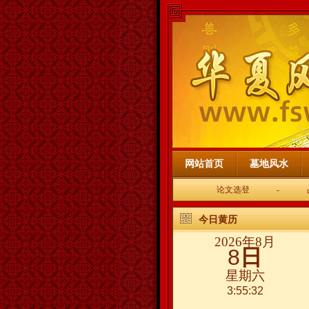
网站首页
墓地风水
论文选登
-
今日黄历
2026年8月
8
日
星期六
3:55:33