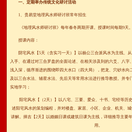
一、定期举办传统文化研讨活动
1、贵易堂地理风水师研讨班常年招生
《地理风水师研讨班》每年春冬两期开课。授课时间每期9天
授课内容：
阴宅风水【5天（含实习一天）】以杨公三合派风水为主线、
入手、在通过对三合罗盘的全面论述、在相关涉及到的六爻、八字
浅入深，循序渐进的围绕即四大水口（四大局），把龙、穴砂水向
及以三合水法、辅星水法、先后天等常用水法进行推导教授。并专
实地学习；
阳宅风水【（2天）】以八宅、三要、爱众、十书、宅经等历
述阳宅风水的策划编程，并对楼盘、家居、小区、企业、机关、城
讲解。择吉【2天】以婚姻日课或建筑日课为主线，详细推导主要
用。