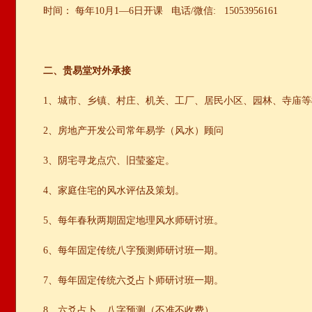
时间： 每年10月1—6日开课 电话/微信: 15053956161
二、贵易堂对外承接
1、城市、乡镇、村庄、机关、工厂、居民小区、园林、寺庙
2、房地产开发公司常年易学（风水）顾问
3、阴宅寻龙点穴、旧莹鉴定。
4、家庭住宅的风水评估及策划。
5、每年春秋两期固定地理风水师研讨班。
6、每年固定传统八字预测师研讨班一期。
7、每年固定传统六爻占卜师研讨班一期。
8、六爻占卜、八字
预测
（不准不收费）。