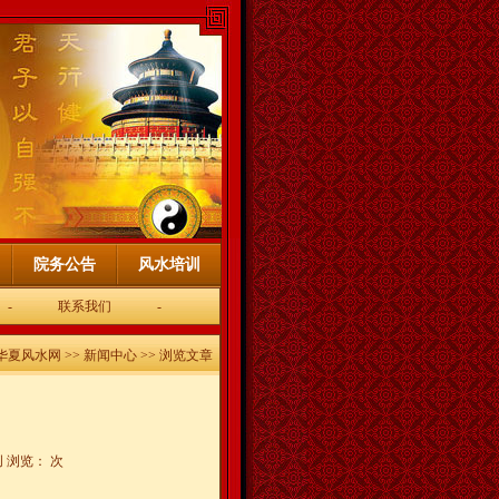
院务公告
风水培训
-
联系我们
-
华夏风水网
>>
新闻中心
>> 浏览文章
创 浏览：
次