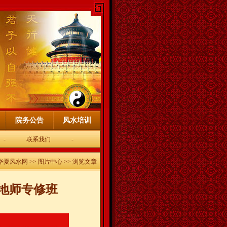
院务公告
风水培训
-
联系我们
-
华夏风水网
>>
图片中心
>> 浏览文章
期地师专修班