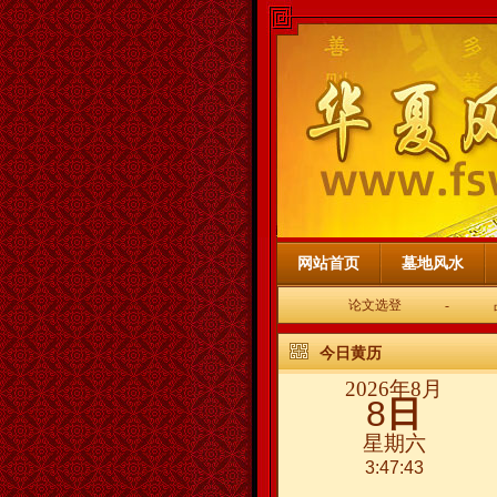
网站首页
墓地风水
论文选登
-
今日黄历
2026年8月
8
日
星期六
3:47:44