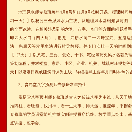
地理风水师专修班每年4月8号和11月8号按时开课。授课时间
习一天）】以杨公三合派风水为主线、从地理风水基础知识河图
的全面论述、在相关涉及到的六爻、八字、奇门等方面的问题着
即四大水口（四大局），把龙、穴砂水向二十四珠宝穴、五鬼运
法、先后天等常用水法进行推导教授。并专门安排一天的时间到
【（2天）】以八宅、三要、爱众、十书、宅经等历史风水名著为
策划编程，并对楼盘、家居、小区、企业、机关、城镇村庄规划等
天】以婚姻日课或建筑日课为主线，详细推导主要年月日时神煞的
2、贵易堂八字预测师专修班常年招生
贵易堂八字预测师专修班以古人之传统八字为主线，从天干
推四柱，看旺衰，找用神，看一生大事，排大运，推流年，平衡
专修班的学员课堂随机推举实例讲授贯穿始终。教学重点突出，
点讲授，包学会。