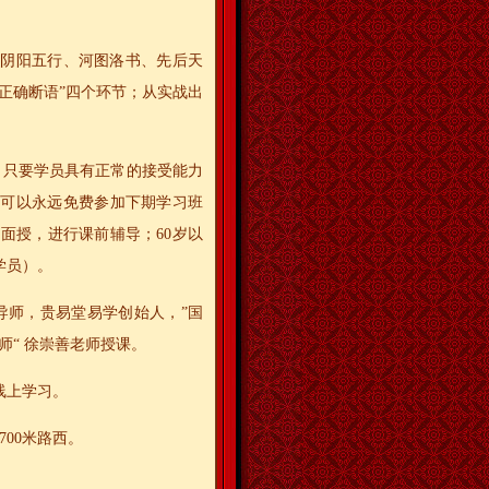
支阴阳五行、河图洛书、先后天
正确断语”四个环节；从实战出
。只要学员具有正常的接受能力
，可以永远免费参加下期学习班
面授，进行课前辅导；60岁以
学员）。
导师，贵易堂易学创始人，”国
师“ 徐崇善老师授课。
线上学习。
00米路西。