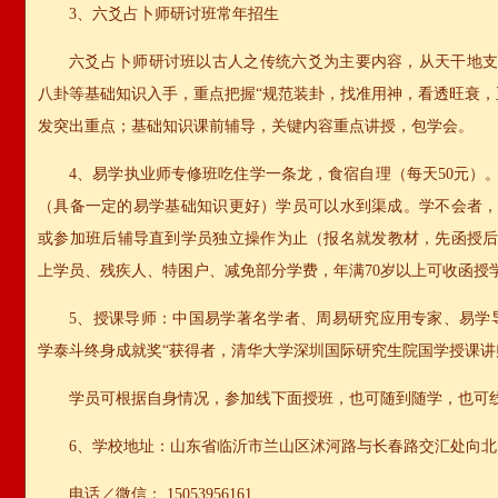
3、六爻占卜师研讨班常年招生
六爻占卜师研讨班以古人之传统六爻为主要内容，从天干地
八卦等基础知识入手，重点把握“规范装卦，找准用神，看透旺衰，
发突出重点；基础知识课前辅导，关键内容重点讲授，包学会。
4、易学执业师专修班吃住学一条龙，食宿自理（每天50元）
（具备一定的易学基础知识更好）学员可以水到渠成。学不会者
或参加班后辅导直到学员独立操作为止（报名就发教材，先函授后
上学员、残疾人、特困户、减免部分学费，年满70岁以上可收函授
5、授课导师：
中国易学著名学者、周易研究应用专家、易学
学泰斗终身成就奖“获得者，清华大学深圳国际研究生院国学授课讲
学员可根据自身情况，参加线下面授班，也可随到随学，也可
6、学校地址：山东省临沂市兰山区沭河路与长春路交汇处向北7
电话／微信： 15053956161