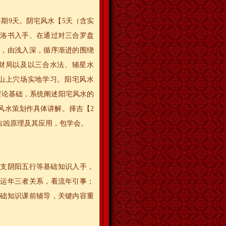
每期9天。阴宅风水【5天（含实
、洛书入手、在通过对三合罗盘
手，由浅入深，循序渐进的围绕
财局以及以三合水法、辅星水
山上穴场实地学习。阳宅风水
理论基础，系统阐述阳宅风水的
风水策划作具体讲解。择吉【2
吉凶原理及其应用，包学会。
地支阴阳五行等基础知识入手，
命运年三者关系，看流年引事；
基础知识课前辅导，关键内容重