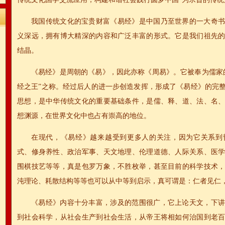
我国传统文化的宝贵财富《易经》是中国乃至世界的一大奇
义深远，拥有博大精深的内容和广泛丰富的形式。它是我们祖先
结晶。
《易经》是周朝的《易》，因此亦称《周易》。它被奉为儒家
经之王”之称。经过后人的进一步创造发挥，形成了《易经》的完
思想，是中华传统文化的重要基础条件，是儒、释、道、法、名
想渊源，在世界文化中也占有崇高的地位。
在现代，《易经》越来越受到更多人的关注，因为它关系到
式、修身养性、政治军事、天文地理、伦理道德、人际关系、医
围棋技艺等等，真是包罗万象，不胜枚举，甚至目前的科学技术
沌理论、耗散结构等等也可以从中等到启示，真可谓是：仁者见仁
《易经》内容十分丰富，涉及的范围很广，它上论天文，下
到社会科学，从社会生产到社会生活，从帝王将相如何治国到老