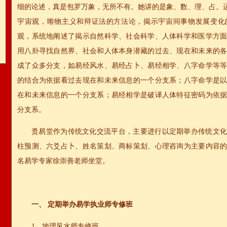
细的论述，真是包罗万象，无所不有。她讲的是象、数、理、占。运
宇宙观，唯物主义和辩证法的方法论，揭示宇宙间事物发展变化
观，系统地阐述了揭示自然科学、社会科学、人体科学和医学方
用八卦寻找自然界、社会和人体本身潜藏的过去、现在和未来的
成了众多分支，如易经风水、易经占卜、易经相学、八字命学等
的结合为依据看过去现在和未来信息的一个分支系；八字命学是
在和未来信息的一个分支系；易经相学是破译人体特征密码为依
分支系。
贵易堂作为传统文化交流平台，主要进行以定期举办传统文
柱预测、六爻占卜、姓名策划、商标策划、心理咨询为主要内容
名易学专家徐崇善老师坐堂。
一、 定期举办易学执业师专修班
1、地理风水师专修班