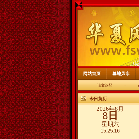
网站首页
墓地风水
论文选登
-
今日黄历
2026年8月
8
日
星期六
15:25:17