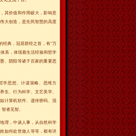
书，其价值和作用硕大，影响意
的伟大创造，是先民智慧的高度
的经典，冠居群经之首，有“万
整体系，体现着生活经验和哲学
、墨、阴阳等诸子百家的重要思
哲学思想、计谋策略、思维方
学养生、行为科学、文艺美学、
，如计算机软件、遗传密码、混
，智者见智。
讲地理，中谈人事，从自然科学
百姓如何处世做人等等，都有详