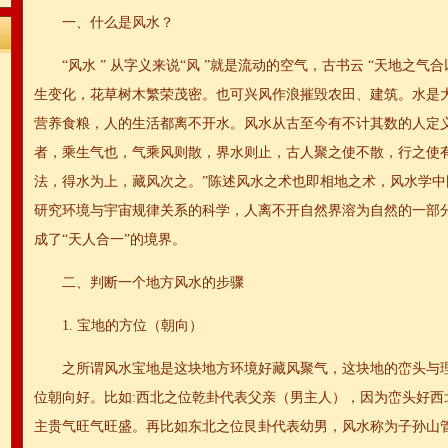
一、什么是风水？
“风水 ” 从字义来说“风 ”就是流动的空气，古书云 “天地之
生变化，花草树木繁荣茂密。也可兴风作浪摧毁农田、建筑。水是
营养食粮，人的生活都离不开水。风水从古至今有不计其数的人定
者，乘生气也，气乘风则散，界水则止，古人聚之使不散，行之使
法，得水为上，藏风次之。”陈述风水之术也即相地之术，风水学
研究环境与宇宙规律关系的科学，人离不开自然界溶为自然的一部
成了“天人合一”的境界。
二、判断一个地方风水的步骤
1. 宝地的方位（朝向）
之所谓风水宝地是这块地方环境好藏风聚气，这块地的峦头与
位朝向好。比如:西北之位乾卦代表父亲（男主人），因为峦头好西
主贵气旺气旺盛。再比如东北之位艮卦代表幼男，风水称为子孙山