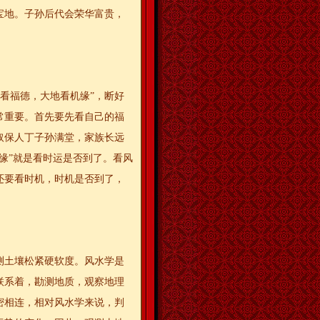
宝地。子孙后代会荣华富贵，
地看福德，大地看机缘”，断好
常重要。首先要先看自己的福
取保人丁子孙满堂，家族长远
缘”就是看时运是否到了。看风
还要看时机，时机是否到了，
测土壤松紧硬软度。风水学是
联系着，勘测地质，观察地理
密相连，相对风水学来说，判