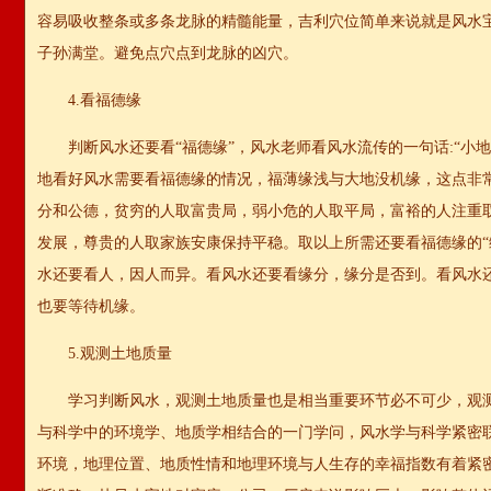
容易吸收整条或多条龙脉的精髓能量，吉利穴位简单来说就是风水
子孙满堂。避免点穴点到龙脉的凶穴。
4.看福德缘
判断风水还要看“福德缘”，风水老师看风水流传的一句话:“小
地看好风水需要看福德缘的情况，福薄缘浅与大地没机缘，这点非
分和公德，贫穷的人取富贵局，弱小危的人取平局，富裕的人注重
发展，尊贵的人取家族安康保持平稳。取以上所需还要看福德缘的“
水还要看人，因人而异。看风水还要看缘分，缘分是否到。看风水
也要等待机缘。
5.观测土地质量
学习判断风水，观测土地质量也是相当重要环节必不可少，观
与科学中的环境学、地质学相结合的一门学问，风水学与科学紧密
环境，地理位置、地质性情和地理环境与人生存的幸福指数有着紧