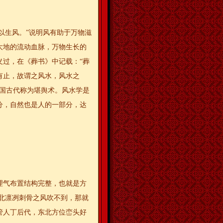
气合以生风。”说明风有助于万物滋
大地的流动血脉，万物生长的
义过，在《葬书》中记载：“葬
有止，故谓之风水，风水之
中国古代称为堪舆术。风水学是
分，自然也是人的一部分，达
理气布置结构完整，也就是方
北凛冽刺骨之风吹不到，那就
管人丁后代，东北方位峦头好