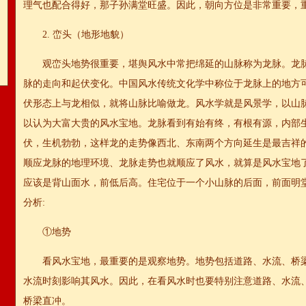
理气也配合得好，那子孙满堂旺盛。因此，朝向方位是非常重要，
2. 峦头（地形地貌）
观峦头地势很重要，堪舆风水中常把绵延的山脉称为龙脉。龙
脉的走向和起伏变化。中国风水传统文化学中称位于龙脉上的地方
伏形态上与龙相似，就将山脉比喻做龙。风水学就是风景学，以山
以认为大富大贵的风水宝地。龙脉看到有始有终，有根有源，内部
伏，生机勃勃，这样龙的走势像西北、东南两个方向延生是最吉祥
顺应龙脉的地理环境、龙脉走势也就顺应了风水，就算是风水宝地
应该是背山面水，前低后高。住宅位于一个小山脉的后面，前面明
分析:
①地势
看风水宝地，最重要的是观察地势。地势包括道路、水流、桥
水流时刻影响其风水。因此，在看风水时也要特别注意道路、水流
桥梁直冲。