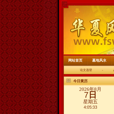
网站首页
墓地风水
论文选登
-
今日黄历
2026年8月
7
日
星期五
4:05:34