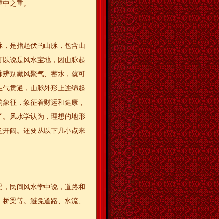
重中之重。
脉，是指起伏的山脉，包含山
可以说是风水宝地，因山脉起
脉辨别藏风聚气、蓄水，就可
生气贯通，山脉外形上连绵起
的象征，象征着财运和健康，
了。风水学认为，理想的地形
堂开阔。还要从以下几小点来
梁，民间风水学中说，道路和
、桥梁等。避免道路、水流、