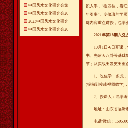
中国风水文化研究会第
识入手，“推四柱，看旺
中国风水文化研究会20
年
引事”。专修班的学
2023中国风水文化研究
键内容重点讲授，包学
中国风水文化研究会20
2021年第18期六
10月1日-6日开课
书、先后天八卦等基础
节；从实战出发突出重
1、吃住学一条龙，
(提前到校或视频教学)
2、授课人：易学
地址：山东省临沂
电话/微信：1505395