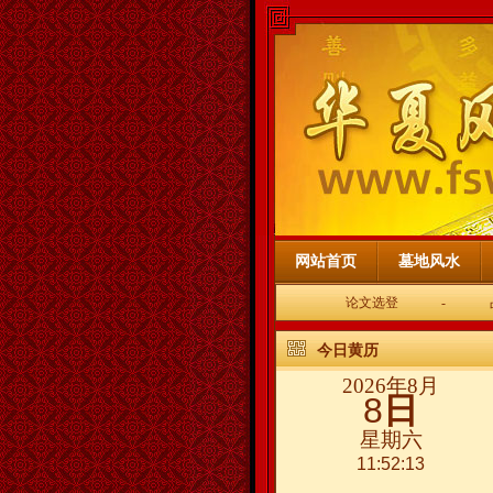
网站首页
墓地风水
论文选登
-
今日黄历
2026年8月
8
日
星期六
11:52:13