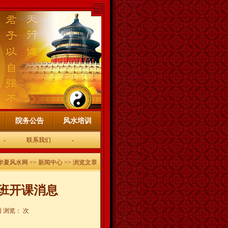
院务公告
风水培训
-
联系我们
-
华夏风水网
>>
新闻中心
>> 浏览文章
修班开课消息
创 浏览：
次