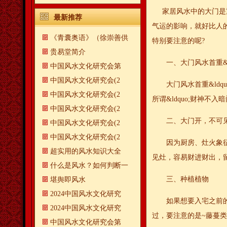
家居风水中的大门是重
最新推荐
气运的影响，就好比人
《青囊奥语》（徐崇善供
特别要注意的呢?
贵易堂简介
一、大门风水首重&ldqu
中国风水文化研究会第
中国风水文化研究会(2
大门风水首重&ldqu
中国风水文化研究会(2
所谓&ldquo;财神不入暗门
中国风水文化研究会(2
二、大门开，不可见
中国风水文化研究会(2
中国风水文化研究会(2
因为厨房、灶火象征着
超实用的风水知识大全
见灶，容易财进财出，
什么是风水？如何判断一
三、种植植物
​堪舆即风水
2024中国风水文化研究
如果想要入宅之前的气
2024中国风水文化研究
过，要注意的是~藤蔓
中国风水文化研究会第