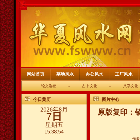
网站首页
墓地风水
办公风水
工厂风水
论文选登
-
占卜文化
-
八字文化
今日黄历
图片中心
2026年8月
原版复印：
7
日
星期五
15:38:54
作者