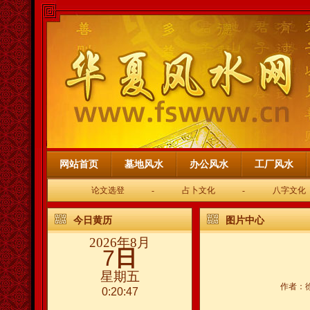
网站首页
墓地风水
办公风水
工厂风水
论文选登
-
占卜文化
-
八字文化
今日黄历
图片中心
2026年8月
7
日
星期五
作者：徐
0:20:47