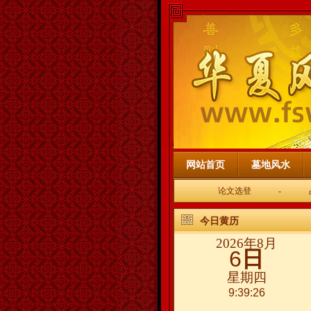
网站首页
墓地风水
论文选登
-
今日黄历
2026年8月
6
日
星期四
9:39:26