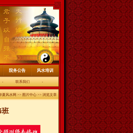
院务公告
风水培训
-
联系我们
-
华夏风水网
>>
图片中心
>> 浏览文章
修班