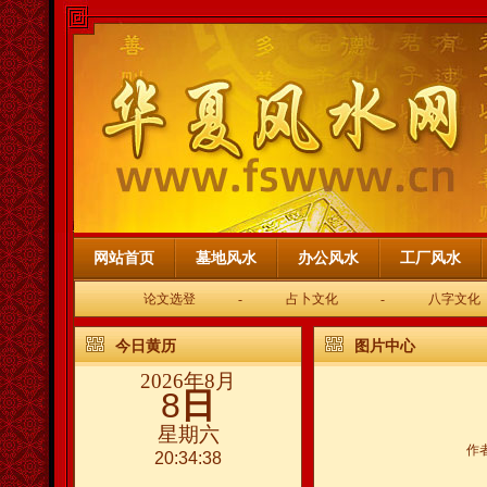
网站首页
墓地风水
办公风水
工厂风水
论文选登
-
占卜文化
-
八字文化
今日黄历
图片中心
2026年8月
8
日
星期六
作
20:34:38