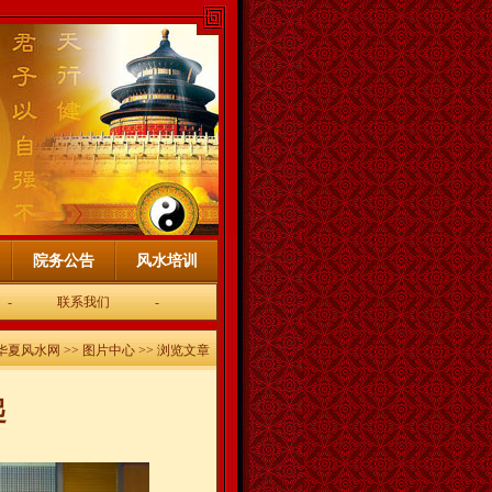
院务公告
风水培训
-
联系我们
-
华夏风水网
>>
图片中心
>> 浏览文章
起