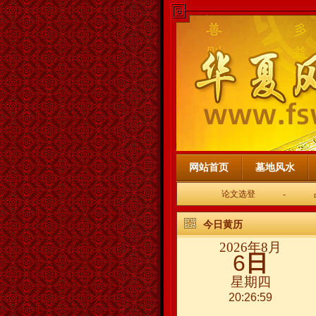
网站首页
墓地风水
论文选登
-
今日黄历
2026年8月
6
日
星期四
20:27:00