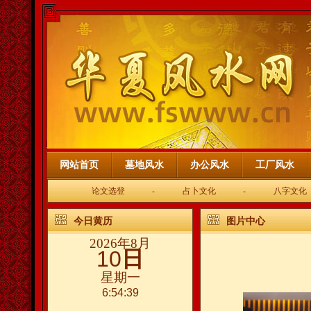
网站首页
墓地风水
办公风水
工厂风水
论文选登
-
占卜文化
-
八字文化
今日黄历
图片中心
2026年8月
10
日
星期一
6:54:40