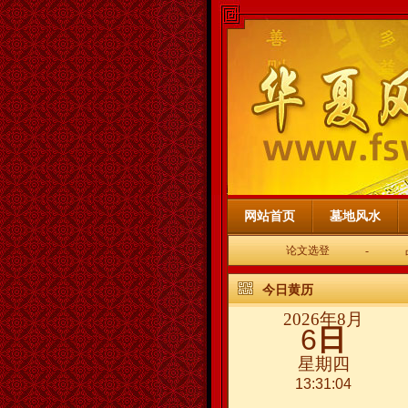
网站首页
墓地风水
论文选登
-
今日黄历
2026年8月
6
日
星期四
13:31:05