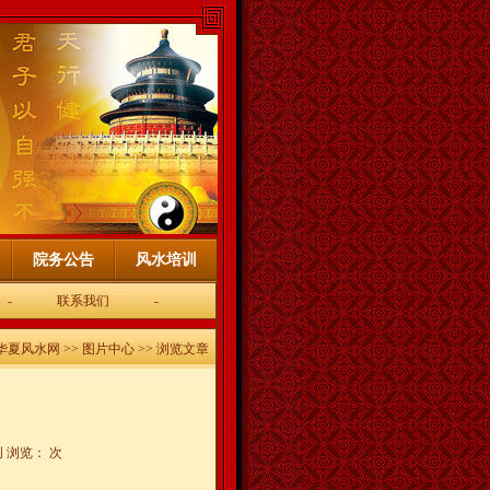
院务公告
风水培训
-
联系我们
-
华夏风水网
>>
图片中心
>> 浏览文章
创 浏览：
次